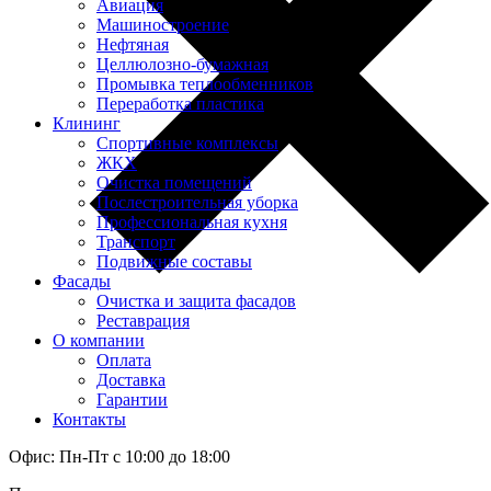
Авиация
Машиностроение
Нефтяная
Целлюлозно-бумажная
Промывка теплообменников
Переработка пластика
Клининг
Спортивные комплексы
ЖКХ
Очистка помещений
Послестроительная уборка
Профессиональная кухня
Транспорт
Подвижные составы
Фасады
Очистка и защита фасадов
Реставрация
О компании
Оплата
Доставка
Гарантии
Контакты
Офис: Пн-Пт с 10:00 до 18:00