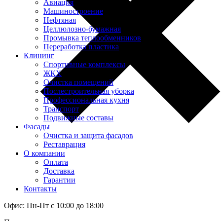
Авиация
Машиностроение
Нефтяная
Целлюлозно-бумажная
Промывка теплообменников
Переработка пластика
Клининг
Спортивные комплексы
ЖКХ
Очистка помещений
Послестроительная уборка
Профессиональная кухня
Транспорт
Подвижные составы
Фасады
Очистка и защита фасадов
Реставрация
О компании
Оплата
Доставка
Гарантии
Контакты
Офис: Пн-Пт с 10:00 до 18:00