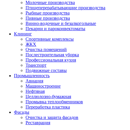
Молочные производства
Птицеперерабатывающие производства
Рыбные производства
Пивные производства
Винно-водочные и безалкогольные
Пекарни и пароконвектоматы
Клининг
Спортивные комплексы
ЖКХ
Очистка помещений
Послестроительная уборка
Профессиональная кухня
Транспорт
Подвижные составы
Промышленность
Авиация
Машиностроение
Нефтяная
Целлюлозно-бумажная
Промывка теплообменников
Переработка пластика
Фасады
Очистка и защита фасадов
Реставрация