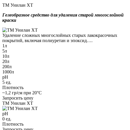
ТМ Унилан ХТ
Гелеобразное средство для удаления старой многослойной
краски
Удаление сложных многослойных старых лакокрасочных
покрытий, включая полиуретан и эпоксид….
1л
5л
10л
20л
200л
1000л
pH
5 ед.
Плотность
~1,2 гр/см при 20°С
Запросить цену
ТМ Унилан ХТ
pH
0 ед.
Плотность
Запросить цену