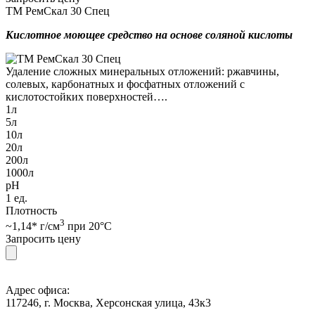
ТМ РемСкал 30 Спец
Кислотное моющее средство на основе соляной кислоты
Удаление сложных минеральных отложений: ржавчины,
солевых, карбонатных и фосфатных отложений с
кислотостойких поверхностей….
1л
5л
10л
20л
200л
1000л
pH
1 ед.
Плотность
3
~1,14* г/см
при 20°С
Запросить цену
Адрес офиса:
117246, г. Москва, Херсонская улица, 43к3