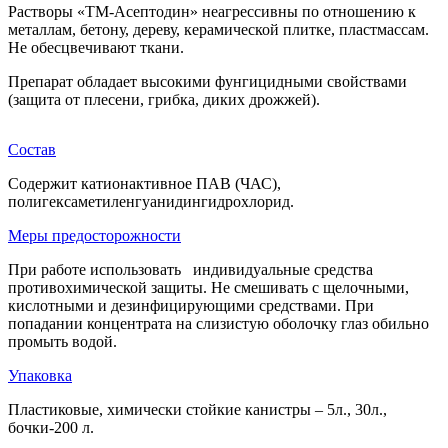
Растворы «ТМ-Асептодин» неагрессивны по отношению к
металлам, бетону, дереву, керамической плитке, пластмассам.
Не обесцвечивают ткани.
Препарат обладает высокими фунгицидными свойствами
(защита от плесени, грибка, диких дрожжей).
Состав
Содержит катионактивное ПАВ (ЧАС),
полигексаметиленгуанидингидрохлорид.
Меры предосторожности
При работе использовать индивидуальные средства
противохимической защиты. Не смешивать с щелочными,
кислотными и дезинфицирующими средствами. При
попадании концентрата на слизистую оболочку глаз обильно
промыть водой.
Упаковка
Пластиковые, химически стойкие канистры – 5л., 30л.,
бочки-200 л.