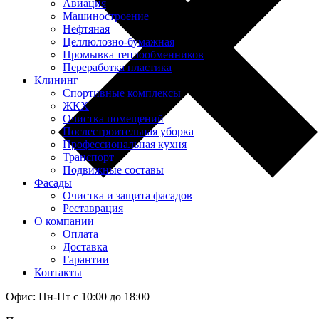
Авиация
Машиностроение
Нефтяная
Целлюлозно-бумажная
Промывка теплообменников
Переработка пластика
Клининг
Спортивные комплексы
ЖКХ
Очистка помещений
Послестроительная уборка
Профессиональная кухня
Транспорт
Подвижные составы
Фасады
Очистка и защита фасадов
Реставрация
О компании
Оплата
Доставка
Гарантии
Контакты
Офис: Пн-Пт с 10:00 до 18:00