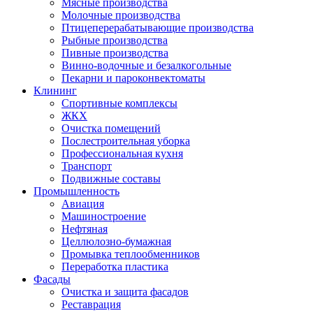
Мясные производства
Молочные производства
Птицеперерабатывающие производства
Рыбные производства
Пивные производства
Винно-водочные и безалкогольные
Пекарни и пароконвектоматы
Клининг
Спортивные комплексы
ЖКХ
Очистка помещений
Послестроительная уборка
Профессиональная кухня
Транспорт
Подвижные составы
Промышленность
Авиация
Машиностроение
Нефтяная
Целлюлозно-бумажная
Промывка теплообменников
Переработка пластика
Фасады
Очистка и защита фасадов
Реставрация