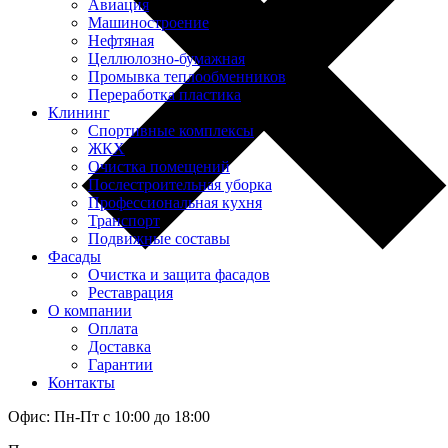
Авиация
Машиностроение
Нефтяная
Целлюлозно-бумажная
Промывка теплообменников
Переработка пластика
Клининг
Спортивные комплексы
ЖКХ
Очистка помещений
Послестроительная уборка
Профессиональная кухня
Транспорт
Подвижные составы
Фасады
Очистка и защита фасадов
Реставрация
О компании
Оплата
Доставка
Гарантии
Контакты
Офис: Пн-Пт с 10:00 до 18:00