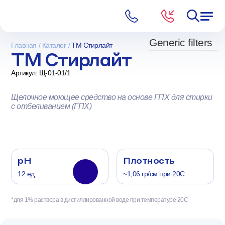
Generic filters
Главная
Каталог
ТМ Стирлайт
ТМ Стирлайт
Артикул: Щ-01-01/1
Щелочное моющее средство на основе ГПХ для стирки
с отбеливанием (ГПХ)
pH
Плотность
12 ед.
~1,06 гр/см при 20С
*для 1% раствора в дистиллированной воде при температуре 20С