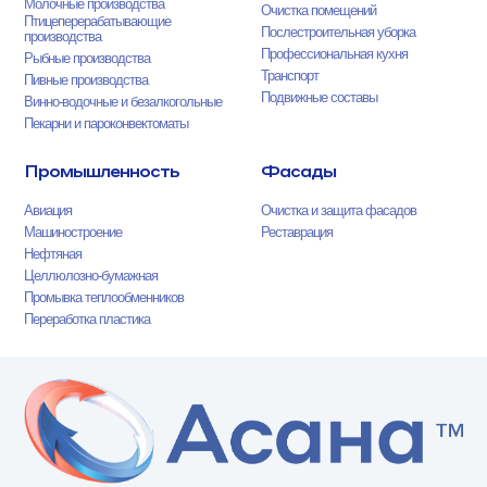
Молочные производства
Очистка помещений
Птицеперерабатывающие
Послестроительная уборка
производства
Профессиональная кухня
Рыбные производства
Транспорт
Пивные производства
Подвижные составы
Винно-водочные и безалкогольные
Пекарни и пароконвектоматы
Промышленность
Фасады
Авиация
Очистка и защита фасадов
Машиностроение
Реставрация
Нефтяная
Целлюлозно-бумажная
Промывка теплообменников
Переработка пластика