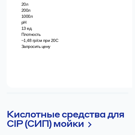
20л
200л
1000л
pH
13 ед.
Плотность
~1,48 гр/см при 20С
Запросить цену
Кислотные средства для
CIP (СИП) мойки