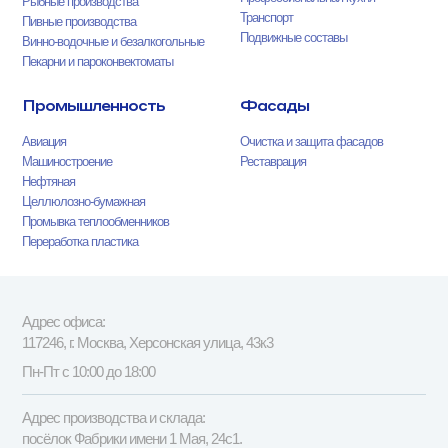
Рыбные производства
Транспорт
Пивные производства
Подвижные составы
Винно-водочные и безалкогольные
Пекарни и пароконвектоматы
Промышленность
Фасады
Авиация
Очистка и защита фасадов
Машиностроение
Реставрация
Нефтяная
Целлюлозно-бумажная
Промывка теплообменников
Переработка пластика
Адрес офиса:
117246, г. Москва, Херсонская улица, 43к3
Пн-Пт с 10:00 до 18:00
Адрес производства и склада:
посёлок Фабрики имени 1 Мая, 24с1.