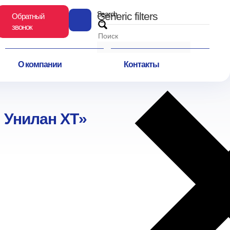
Search
Generic filters
Обратный
звонок
О компании
Контакты
 Унилан ХТ»