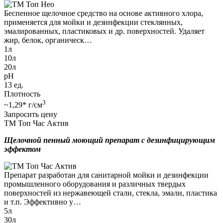
Беспенное щелочное средство на основе активного хлора,
применяется для мойки и дезинфекции стеклянных,
эмалированных, пластиковых и др. поверхностей. Удаляет
жир, белок, органическ…
1л
10л
20л
pH
13 ед.
Плотность
3
~1,29* г/см
Запросить цену
ТМ Топ Час Актив
Щелочной пенный моющий препарат с дезинфицирующим
эффектом
Препарат разработан для санитарной мойки и дезинфекции
промышленного оборудования и различных твердых
поверхностей из нержавеющей стали, стекла, эмали, пластика
и т.п. Эффективно у…
5л
30л