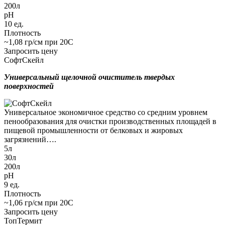
200л
pH
10 ед.
Плотность
~1,08 гр/см при 20С
Запросить цену
CофтСкейл
Универсальный щелочной очиститель твердых
поверхностей
Универсальное экономичное средство со средним уровнем
пенообразования для очистки производственных площадей в
пищевой промышленности от белковых и жировых
загрязнений….
5л
30л
200л
pH
9 ед.
Плотность
~1,06 гр/см при 20С
Запросить цену
ТопТермит