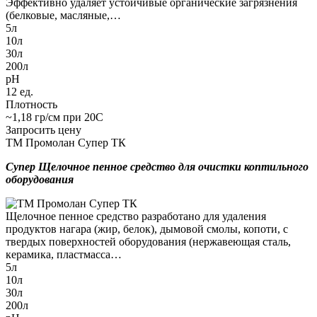
Эффективно удаляет устойчивые органические загрязнения
(белковые, масляные,…
5л
10л
30л
200л
pH
12 ед.
Плотность
~1,18 гр/см при 20С
Запросить цену
ТМ Промолан Супер ТК
Супер Щелочное пенное средство для очистки коптильного
оборудования
Щелочное пенное средство разработано для удаления
продуктов нагара (жир, белок), дымовой смолы, копоти, с
твердых поверхностей оборудования (нержавеющая сталь,
керамика, пластмасса…
5л
10л
30л
200л