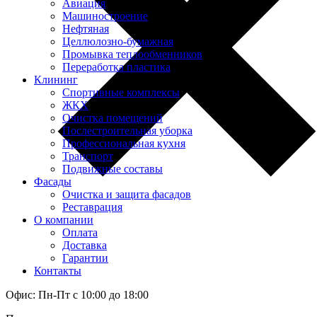
Авиация
Машиностроение
Нефтяная
Целлюлозно-бумажная
Промывка теплообменников
Переработка пластика
Клининг
Спортивные комплексы
ЖКХ
Очистка помещений
Послестроительная уборка
Профессиональная кухня
Транспорт
Подвижные составы
Фасады
Очистка и защита фасадов
Реставрация
О компании
Оплата
Доставка
Гарантии
Контакты
Офис: Пн-Пт с 10:00 до 18:00