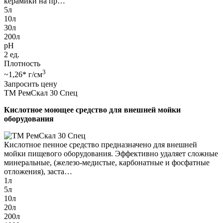
керамики на пр…
5л
10л
30л
200л
pH
2 ед.
Плотность
3
~1,26* г/см
Запросить цену
ТМ РемСкал 30 Спец
Кислотное моющее средство для внешней мойки
оборудования
Кислотное пенное средство предназначено для внешней
мойки пищевого оборудования. Эффективно удаляет сложные
минеральные, (железо-медистые, карбонатные и фосфатные
отложения), заста…
1л
5л
10л
20л
200л