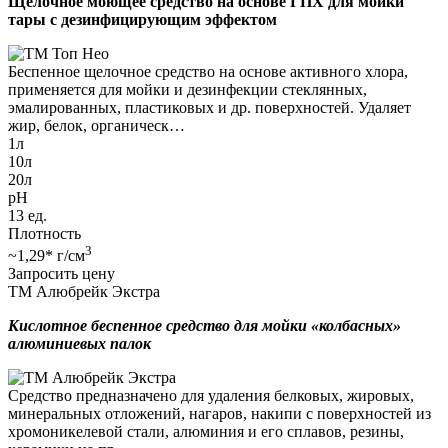
Щелочное моющее средство на основе ГПХ для мойки
тары с дезинфицирующим эффектом
Беспенное щелочное средство на основе активного хлора,
применяется для мойки и дезинфекции стеклянных,
эмалированных, пластиковых и др. поверхностей. Удаляет
жир, белок, органическ…
1л
10л
20л
pH
13 ед.
Плотность
3
~1,29* г/см
Запросить цену
ТМ Алюбрейк Экстра
Кислотное беспенное средство для мойки «колбасных»
алюминиевых палок
Средство предназначено для удаления белковых, жировых,
минеральных отложений, нагаров, накипи с поверхностей из
хромоникелевой стали, алюминия и его сплавов, резины,