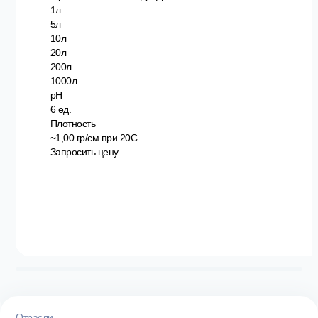
1л
5л
10л
20л
200л
1000л
pH
6 ед.
Плотность
~1,00 гр/см при 20С
Запросить цену
Отрасли