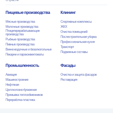
Пищевые производства
Клининг
Мясные производства
Спортивные комплексы
Молочные производства
ЖКХ
Птицеперерабатывающие
Очистка помещений
производства
Послестроительная уборка
Рыбные производства
Профессиональная кухня
Пивные производства
Транспорт
Винно-водочные и безалкогольные
Подвижные составы
Пекарни и пароконвектоматы
Промышленность
Фасады
Авиация
Очистка и защита фасадов
Машиностроение
Реставрация
Нефтяная
Целлюлозно-бумажная
Промывка теплообменников
Переработка пластика