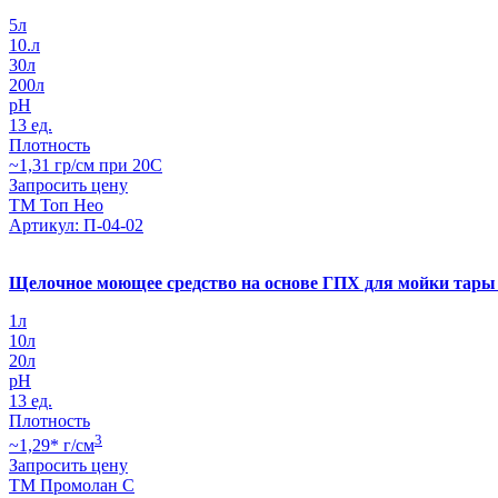
5л
10.л
30л
200л
pH
13 ед.
Плотность
~1,31 гр/см при 20С
Запросить цену
ТМ Топ Нео
Артикул: П-04-02
Щелочное моющее средство на основе ГПХ для мойки тар
1л
10л
20л
pH
13 ед.
Плотность
3
~1,29* г/см
Запросить цену
ТМ Промолан С