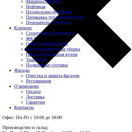
Машиностроение
Нефтяная
Целлюлозно-бумажная
Промывка теплообменников
Переработка пластика
Клининг
Спортивные комплексы
ЖКХ
Очистка помещений
Послестроительная уборка
Профессиональная кухня
Транспорт
Подвижные составы
Фасады
Очистка и защита фасадов
Реставрация
О компании
Оплата
Доставка
Гарантии
Контакты
Офис: Пн-Пт с 10:00 до 18:00
Производство и склад: