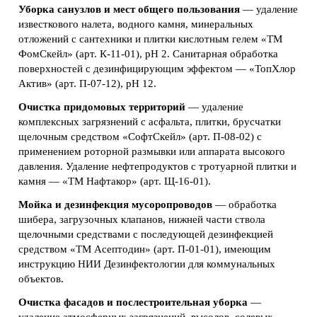
Уборка санузлов и мест общего пользования
— удаление
известкового налета, водного камня, минеральных
отложений с сантехники и плитки кислотным гелем «ТМ
ФомСкейл» (арт. К-11-01), pH 2. Санитарная обработка
поверхностей с дезинфицирующим эффектом — «ТопХлор
Актив» (арт. П-07-12), pH 12.
Очистка придомовых территорий
— удаление
комплексных загрязнений с асфальта, плитки, брусчатки
щелочным средством «СофтСкейл» (арт. П-08-02) с
применением роторной размывки или аппарата высокого
давления. Удаление нефтепродуктов с тротуарной плитки и
камня — «ТМ Нафтакор» (арт. Щ-16-01).
Мойка и дезинфекция мусоропроводов
— обработка
шибера, загрузочных клапанов, нижней части ствола
щелочными средствами с последующей дезинфекцией
средством «ТМ Асептодин» (арт. П-01-01), имеющим
инструкцию НИИ Дезинфектологии для коммунальных
объектов.
Очистка фасадов и послестроительная уборка
—