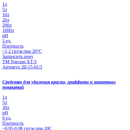
1л
5л
10л
20л
200л
1000л
pH
5 ед.
Плотность
~1,2 гр/см при 20°С
Запросить цену
ТМ Унилан ХТ/3
Артикул: Щ-15-01/3
Средство для удаления краски, граффити и защитных
покрытий
1л
5л
30л
pH
0 ед.
Плотность
~0,95-0,98 гр/см при 20С