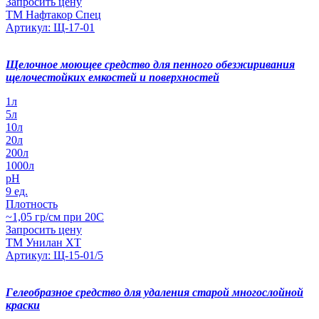
Запросить цену
ТМ Нафтакор Спец
Артикул: Щ-17-01
Щелочное моющее средство для пенного обезжиривания
щелочестойких емкостей и поверхностей
1л
5л
10л
20л
200л
1000л
pH
9 ед.
Плотность
~1,05 гр/см при 20С
Запросить цену
ТМ Унилан ХТ
Артикул: Щ-15-01/5
Гелеобразное средство для удаления старой многослойной
краски