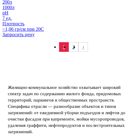
200л
1000л
pH
7 ед.
Плотность
~1,06 гр/см при 20С
Запросить цену
1
2
›
Жилищно-коммунальное хозяйство охватывает широкий
спектр задач по содержанию жилого фонда, придомовых
территорий, паркингов и общественных пространств.
Специфика отрасли — разнообразие объектов и типов
загрязнений: от ежедневной уборки подъездов и лифтов до
очистки фасадов при капремонте, мойки мусоропроводов,
удаления граффити, нефтепродуктов и послестроительных
загрязнений.