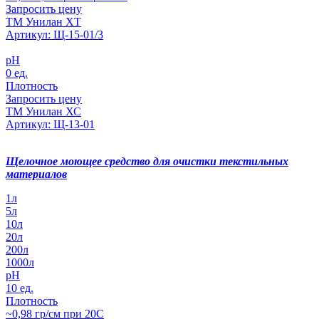
Запросить цену
ТМ Унилан ХТ
Артикул: Щ-15-01/3
pH
0 ед.
Плотность
Запросить цену
ТМ Унилан ХС
Артикул: Щ-13-01
Щелочное моющее средство для очистки текстильных
материалов
1л
5л
10л
20л
200л
1000л
pH
10 ед.
Плотность
~0,98 гр/см при 20С