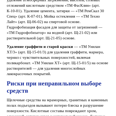
удаление атмосферных загрязнений, высолов, солевых
отложений кислотным средством «ТМ ФасКлин» (арт.
К-10-01). Удаление цемента, затирки — «ТМ РемСкал 30
Спец» (арт. К-07-01). Мойка остекления — «ТМ Техно
Лайт» (арт. Щ-06-02) на спиртовой основе.
Гидрофобизация фасадов для защиты от загрязнений —
«ТМ Гидрофобизатор» на водной (арт. Щ-21-02) или
растворительной (арт. Щ-21-05) основе.
Удаление граффити и старой краски
— «ТМ Унилан
ХТ/3» (арт. Щ-15-01/3) для удаления граффити, маркера,
чернил с чувствительных поверхностей, включая
поликарбонат. «ТМ Унилан ХТ» (арт. Щ-15-01/5) на основе
растворителей — для удаления многослойных
лакокрасочных покрытий.
Риски при неправильном выборе
средств
Щелочные средства на мраморных, гранитных и каменных
полах подъездов вызывают потерю блеска и разрушение
поверхности. Кислотные составы повреждают хром,