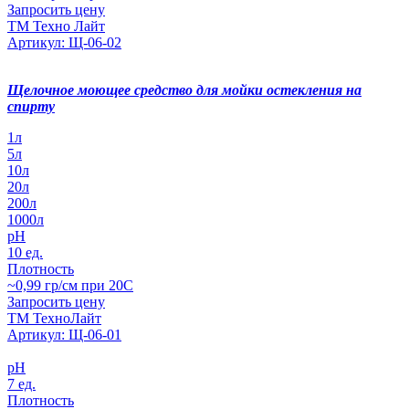
Запросить цену
ТМ Техно Лайт
Артикул: Щ-06-02
Щелочное моющее средство для мойки остекления на
спирту
1л
5л
10л
20л
200л
1000л
pH
10 ед.
Плотность
~0,99 гр/см при 20С
Запросить цену
ТМ ТехноЛайт
Артикул: Щ-06-01
pH
7 ед.
Плотность