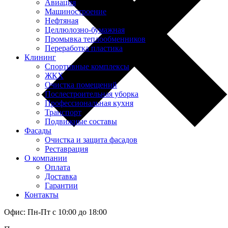
Авиация
Машиностроение
Нефтяная
Целлюлозно-бумажная
Промывка теплообменников
Переработка пластика
Клининг
Спортивные комплексы
ЖКХ
Очистка помещений
Послестроительная уборка
Профессиональная кухня
Транспорт
Подвижные составы
Фасады
Очистка и защита фасадов
Реставрация
О компании
Оплата
Доставка
Гарантии
Контакты
Офис: Пн-Пт с 10:00 до 18:00