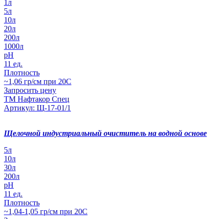
1л
5л
10л
20л
200л
1000л
pH
11 ед.
Плотность
~1,06 гр/см при 20С
Запросить цену
ТМ Нафтакор Спец
Артикул: Щ-17-01/1
Щелочной индустриальный очиститель на водной основе
5л
10л
30л
200л
pH
11 ед.
Плотность
~1,04-1,05 гр/см при 20С