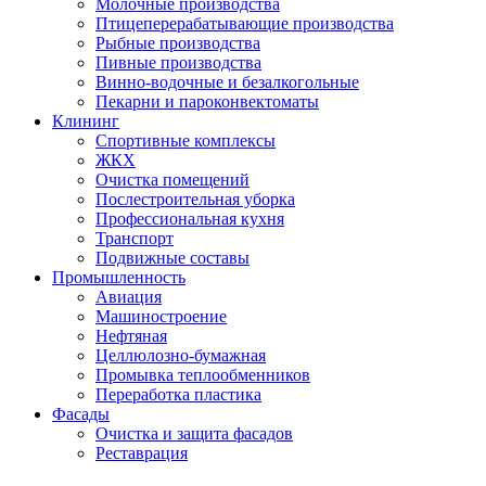
Молочные производства
Птицеперерабатывающие производства
Рыбные производства
Пивные производства
Винно-водочные и безалкогольные
Пекарни и пароконвектоматы
Клининг
Спортивные комплексы
ЖКХ
Очистка помещений
Послестроительная уборка
Профессиональная кухня
Транспорт
Подвижные составы
Промышленность
Авиация
Машиностроение
Нефтяная
Целлюлозно-бумажная
Промывка теплообменников
Переработка пластика
Фасады
Очистка и защита фасадов
Реставрация