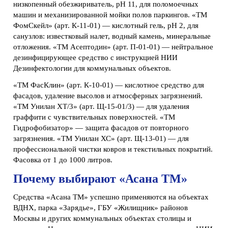
низкопенный обезжириватель, pH 11, для поломоечных
машин и механизированной мойки полов паркингов. «ТМ
ФомСкейл» (арт. К-11-01) — кислотный гель, pH 2, для
санузлов: известковый налет, водный камень, минеральные
отложения. «ТМ Асептодин» (арт. П-01-01) — нейтральное
дезинфицирующее средство с инструкцией НИИ
Дезинфектологии для коммунальных объектов.
«ТМ ФасКлин» (арт. К-10-01) — кислотное средство для
фасадов, удаление высолов и атмосферных загрязнений.
«ТМ Унилан ХТ/3» (арт. Щ-15-01/3) — для удаления
граффити с чувствительных поверхностей. «ТМ
Гидрофобизатор» — защита фасадов от повторного
загрязнения. «ТМ Унилан ХС» (арт. Щ-13-01) — для
профессиональной чистки ковров и текстильных покрытий.
Фасовка от 1 до 1000 литров.
Почему выбирают «Асана ТМ»
Средства «Асана ТМ» успешно применяются на объектах
ВДНХ, парка «Зарядье», ГБУ «Жилищник» районов
Москвы и других коммунальных объектах столицы и